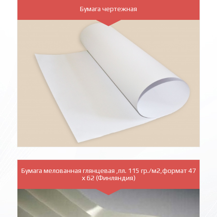
Бумага чертежная
Бумага мелованная глянцевая ,пл. 115 гр./м2,формат 47
х 62 (Финляндия)