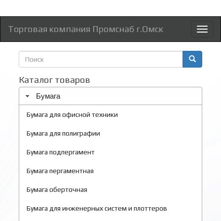
Торговая компания Промснаб г.Омск
Toggl
naviga
Форма
поиска
Поиск
Каталог товаров
Бумага
Бумага для офисной техники
Бумага для полиграфии
Бумага подпергамент
Бумага пергаментная
Бумага оберточная
Бумага для инженерных систем и плоттеров