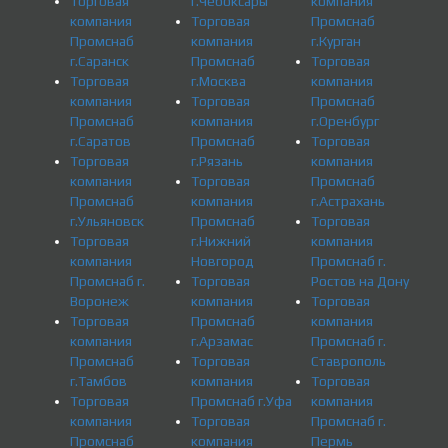
Торговая
г.Чебоксары
компания
компания
Торговая
Промснаб
Промснаб
компания
г.Курган
г.Саранск
Промснаб
Торговая
Торговая
г.Москва
компания
компания
Торговая
Промснаб
Промснаб
компания
г.Оренбург
г.Саратов
Промснаб
Торговая
Торговая
г.Рязань
компания
компания
Торговая
Промснаб
Промснаб
компания
г.Астрахань
г.Ульяновск
Промснаб
Торговая
Торговая
г.Нижний
компания
компания
Новгород
Промснаб г.
Промснаб г.
Торговая
Ростов на Дону
Воронеж
компания
Торговая
Торговая
Промснаб
компания
компания
г.Арзамас
Промснаб г.
Промснаб
Торговая
Ставрополь
г.Тамбов
компания
Торговая
Торговая
Промснаб г.Уфа
компания
компания
Торговая
Промснаб г.
Промснаб
компания
Пермь