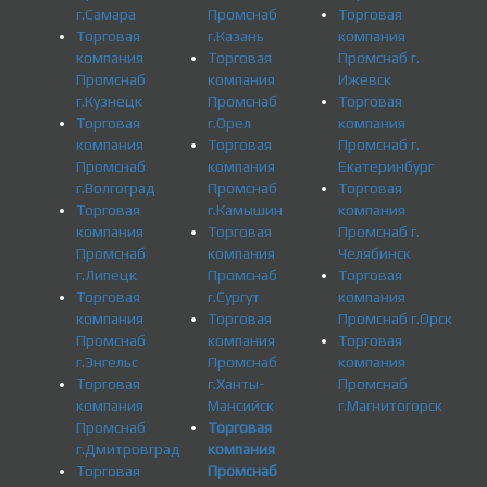
г.Самара
Промснаб
Торговая
Торговая
г.Казань
компания
компания
Торговая
Промснаб г.
Промснаб
компания
Ижевск
г.Кузнецк
Промснаб
Торговая
Торговая
г.Орел
компания
компания
Торговая
Промснаб г.
Промснаб
компания
Екатеринбург
г.Волгоград
Промснаб
Торговая
Торговая
г.Камышин
компания
компания
Торговая
Промснаб г.
Промснаб
компания
Челябинск
г.Липецк
Промснаб
Торговая
Торговая
г.Сургут
компания
компания
Торговая
Промснаб г.Орск
Промснаб
компания
Торговая
г.Энгельс
Промснаб
компания
Торговая
г.Ханты-
Промснаб
компания
Мансийск
г.Магнитогорск
Промснаб
Торговая
г.Дмитровград
компания
Торговая
Промснаб