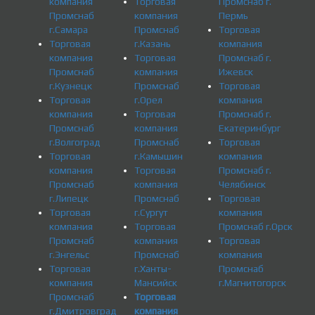
компания
Торговая
Промснаб г.
Промснаб
компания
Пермь
г.Самара
Промснаб
Торговая
Торговая
г.Казань
компания
компания
Торговая
Промснаб г.
Промснаб
компания
Ижевск
г.Кузнецк
Промснаб
Торговая
Торговая
г.Орел
компания
компания
Торговая
Промснаб г.
Промснаб
компания
Екатеринбург
г.Волгоград
Промснаб
Торговая
Торговая
г.Камышин
компания
компания
Торговая
Промснаб г.
Промснаб
компания
Челябинск
г.Липецк
Промснаб
Торговая
Торговая
г.Сургут
компания
компания
Торговая
Промснаб г.Орск
Промснаб
компания
Торговая
г.Энгельс
Промснаб
компания
Торговая
г.Ханты-
Промснаб
компания
Мансийск
г.Магнитогорск
Промснаб
Торговая
г.Дмитровград
компания