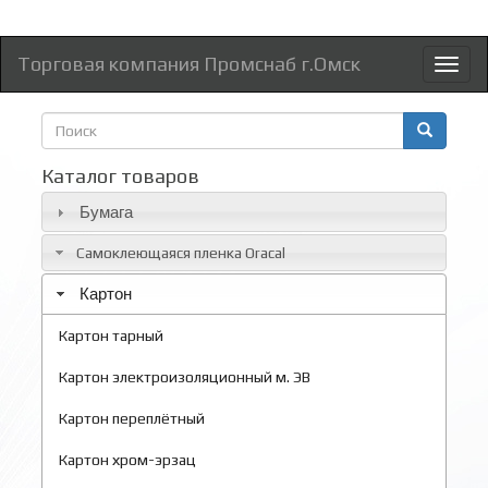
Торговая компания Промснаб г.Омск
Toggl
naviga
Форма
поиска
Поиск
Каталог товаров
Бумага
Самоклеющаяся пленка Oracal
Картон
Картон тарный
Картон электроизоляционный м. ЭВ
Картон переплётный
Картон хром-эрзац