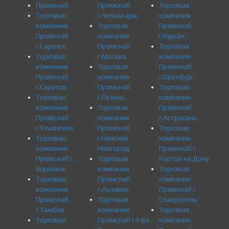
Промснаб
Промснаб
Торговая
Торговая
г.Чебоксары
компания
компания
Торговая
Промснаб
Промснаб
компания
г.Курган
г.Саранск
Промснаб
Торговая
Торговая
г.Москва
компания
компания
Торговая
Промснаб
Промснаб
компания
г.Оренбург
г.Саратов
Промснаб
Торговая
Торговая
г.Рязань
компания
компания
Торговая
Промснаб
Промснаб
компания
г.Астрахань
г.Ульяновск
Промснаб
Торговая
Торговая
г.Нижний
компания
компания
Новгород
Промснаб г.
Промснаб г.
Торговая
Ростов на Дону
Воронеж
компания
Торговая
Торговая
Промснаб
компания
компания
г.Арзамас
Промснаб г.
Промснаб
Торговая
Ставрополь
г.Тамбов
компания
Торговая
Торговая
Промснаб г.Уфа
компания