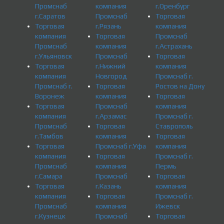
Промснаб
компания
г.Оренбург
г.Саратов
Промснаб
Торговая
Торговая
г.Рязань
компания
компания
Торговая
Промснаб
Промснаб
компания
г.Астрахань
г.Ульяновск
Промснаб
Торговая
Торговая
г.Нижний
компания
компания
Новгород
Промснаб г.
Промснаб г.
Торговая
Ростов на Дону
Воронеж
компания
Торговая
Торговая
Промснаб
компания
компания
г.Арзамас
Промснаб г.
Промснаб
Торговая
Ставрополь
г.Тамбов
компания
Торговая
Торговая
Промснаб г.Уфа
компания
компания
Торговая
Промснаб г.
Промснаб
компания
Пермь
г.Самара
Промснаб
Торговая
Торговая
г.Казань
компания
компания
Торговая
Промснаб г.
Промснаб
компания
Ижевск
г.Кузнецк
Промснаб
Торговая