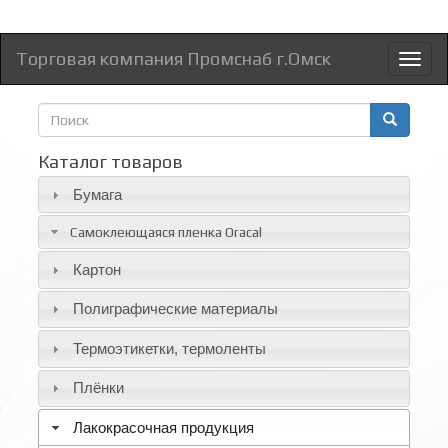
Торговая компания Промснаб г.Омск
Toggl
naviga
Форма
поиска
Поиск
Каталог товаров
Бумага
Самоклеющаяся пленка Oracal
Картон
Полиграфические материалы
Термоэтикетки, термоленты
Плёнки
Лакокрасочная продукция