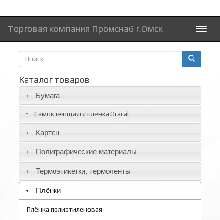
Торговая компания Промснаб г.Омск
Toggl
naviga
Форма
поиска
Поиск
Каталог товаров
Бумага
Самоклеющаяся пленка Oracal
Картон
Полиграфические материалы
Термоэтикетки, термоленты
Плёнки
Плёнка полиэтиленовая