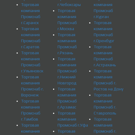
Торговая
г.Чебоксары
компания
компания
Торговая
Промснаб
Промснаб
компания
г.Курган
г.Саранск
Промснаб
Торговая
Торговая
г.Москва
компания
компания
Торговая
Промснаб
Промснаб
компания
г.Оренбург
г.Саратов
Промснаб
Торговая
Торговая
г.Рязань
компания
компания
Торговая
Промснаб
Промснаб
компания
г.Астрахань
г.Ульяновск
Промснаб
Торговая
Торговая
г.Нижний
компания
компания
Новгород
Промснаб г.
Промснаб г.
Торговая
Ростов на Дону
Воронеж
компания
Торговая
Торговая
Промснаб
компания
компания
г.Арзамас
Промснаб г.
Промснаб
Торговая
Ставрополь
г.Тамбов
компания
Торговая
Торговая
Промснаб г.Уфа
компания
компания
Торговая
Промснаб г.