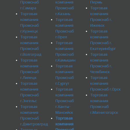
Промснаб
компания
Пермь
г.Самара
Промснаб
Торговая
Торговая
г.Казань
компания
компания
Торговая
Промснаб г.
Промснаб
компания
Ижевск
г.Кузнецк
Промснаб
Торговая
Торговая
г.Орел
компания
компания
Торговая
Промснаб г.
Промснаб
компания
Екатеринбург
г.Волгоград
Промснаб
Торговая
Торговая
г.Камышин
компания
компания
Торговая
Промснаб г.
Промснаб
компания
Челябинск
г.Липецк
Промснаб
Торговая
Торговая
г.Сургут
компания
компания
Торговая
Промснаб г.Орск
Промснаб
компания
Торговая
г.Энгельс
Промснаб
компания
Торговая
г.Ханты-
Промснаб
компания
Мансийск
г.Магнитогорск
Промснаб
Торговая
г.Дмитровград
компания
Торговая
Промснаб