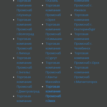
Торговая
г.Казань
компания
компания
Торговая
Промснаб г.
Промснаб
компания
Ижевск
г.Кузнецк
Промснаб
Торговая
Торговая
г.Орел
компания
компания
Торговая
Промснаб г.
Промснаб
компания
Екатеринбург
г.Волгоград
Промснаб
Торговая
Торговая
г.Камышин
компания
компания
Торговая
Промснаб г.
Промснаб
компания
Челябинск
г.Липецк
Промснаб
Торговая
Торговая
г.Сургут
компания
компания
Торговая
Промснаб г.Орск
Промснаб
компания
Торговая
г.Энгельс
Промснаб
компания
Торговая
г.Ханты-
Промснаб
компания
Мансийск
г.Магнитогорск
Промснаб
Торговая
г.Дмитровград
компания
Торговая
Промснаб
компания
г.Омск