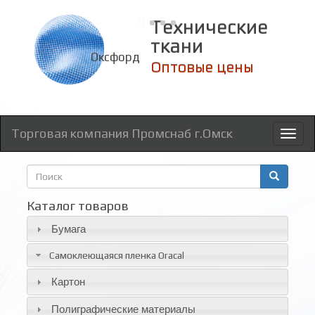
Технические
ткани
Оксфорд
Торговая компания Промснаб г.Омск
Toggl
naviga
Форма
поиска
Поиск
Каталог товаров
Бумага
Самоклеющаяся пленка Oracal
Картон
Полиграфические материалы