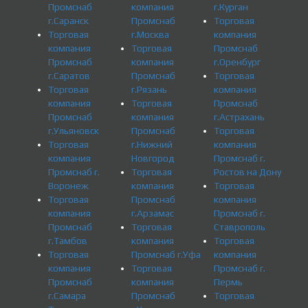
Промснаб
компания
г.Курган
г.Саранск
Промснаб
Торговая
Торговая
г.Москва
компания
компания
Торговая
Промснаб
Промснаб
компания
г.Оренбург
г.Саратов
Промснаб
Торговая
Торговая
г.Рязань
компания
компания
Торговая
Промснаб
Промснаб
компания
г.Астрахань
г.Ульяновск
Промснаб
Торговая
Торговая
г.Нижний
компания
компания
Новгород
Промснаб г.
Промснаб г.
Торговая
Ростов на Дону
Воронеж
компания
Торговая
Торговая
Промснаб
компания
компания
г.Арзамас
Промснаб г.
Промснаб
Торговая
Ставрополь
г.Тамбов
компания
Торговая
Торговая
Промснаб г.Уфа
компания
компания
Торговая
Промснаб г.
Промснаб
компания
Пермь
г.Самара
Промснаб
Торговая