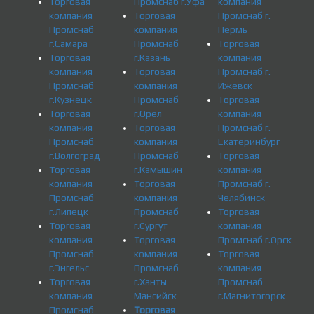
Торговая
Промснаб г.Уфа
компания
компания
Торговая
Промснаб г.
Промснаб
компания
Пермь
г.Самара
Промснаб
Торговая
Торговая
г.Казань
компания
компания
Торговая
Промснаб г.
Промснаб
компания
Ижевск
г.Кузнецк
Промснаб
Торговая
Торговая
г.Орел
компания
компания
Торговая
Промснаб г.
Промснаб
компания
Екатеринбург
г.Волгоград
Промснаб
Торговая
Торговая
г.Камышин
компания
компания
Торговая
Промснаб г.
Промснаб
компания
Челябинск
г.Липецк
Промснаб
Торговая
Торговая
г.Сургут
компания
компания
Торговая
Промснаб г.Орск
Промснаб
компания
Торговая
г.Энгельс
Промснаб
компания
Торговая
г.Ханты-
Промснаб
компания
Мансийск
г.Магнитогорск
Промснаб
Торговая