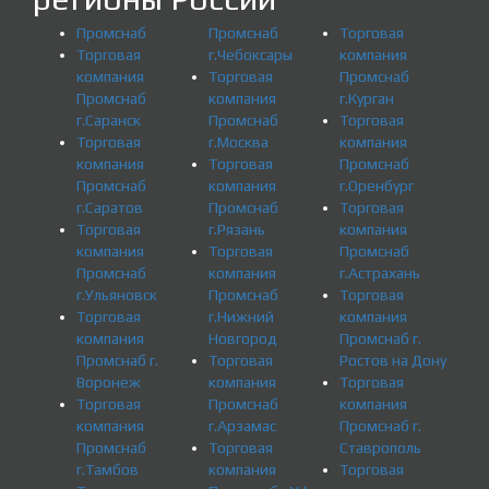
Промснаб
Промснаб
Торговая
Торговая
г.Чебоксары
компания
компания
Торговая
Промснаб
Промснаб
компания
г.Курган
г.Саранск
Промснаб
Торговая
Торговая
г.Москва
компания
компания
Торговая
Промснаб
Промснаб
компания
г.Оренбург
г.Саратов
Промснаб
Торговая
Торговая
г.Рязань
компания
компания
Торговая
Промснаб
Промснаб
компания
г.Астрахань
г.Ульяновск
Промснаб
Торговая
Торговая
г.Нижний
компания
компания
Новгород
Промснаб г.
Промснаб г.
Торговая
Ростов на Дону
Воронеж
компания
Торговая
Торговая
Промснаб
компания
компания
г.Арзамас
Промснаб г.
Промснаб
Торговая
Ставрополь
г.Тамбов
компания
Торговая