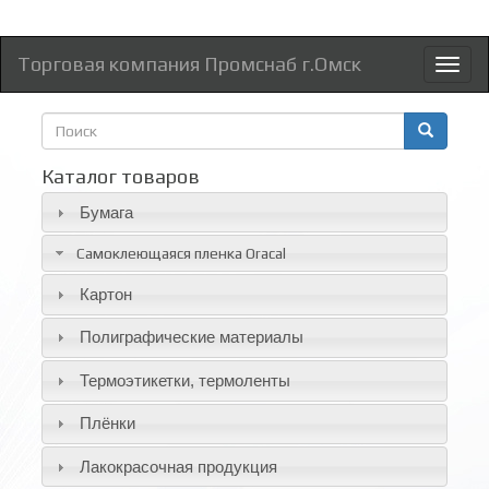
Торговая компания Промснаб г.Омск
Toggl
naviga
Форма
поиска
Поиск
Каталог товаров
Бумага
Самоклеющаяся пленка Oracal
Картон
Полиграфические материалы
Термоэтикетки, термоленты
Плёнки
Лакокрасочная продукция