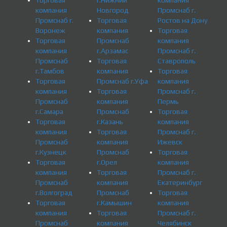
Торговая
г.Нижний
компания
компания
Новгород
Промснаб г.
Промснаб г.
Торговая
Ростов на Дону
Воронеж
компания
Торговая
Торговая
Промснаб
компания
компания
г.Арзамас
Промснаб г.
Промснаб
Торговая
Ставрополь
г.Тамбов
компания
Торговая
Торговая
Промснаб г.Уфа
компания
компания
Торговая
Промснаб г.
Промснаб
компания
Пермь
г.Самара
Промснаб
Торговая
Торговая
г.Казань
компания
компания
Торговая
Промснаб г.
Промснаб
компания
Ижевск
г.Кузнецк
Промснаб
Торговая
Торговая
г.Орел
компания
компания
Торговая
Промснаб г.
Промснаб
компания
Екатеринбург
г.Волгоград
Промснаб
Торговая
Торговая
г.Камышин
компания
компания
Торговая
Промснаб г.
Промснаб
компания
Челябинск