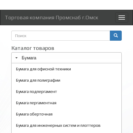
Торговая компания Промснаб г.Омск
Toggl
naviga
Форма
поиска
Поиск
Каталог товаров
Бумага
Бумага для офисной техники
Бумага для полиграфии
Бумага подпергамент
Бумага пергаментная
Бумага оберточная
Бумага для инженерных систем и плоттеров