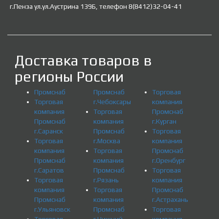
г.Пенза ул.ул.Аустрина 139Б, телефон 8(8412)32-04-41
Доставка товаров в
регионы России
Промснаб
Промснаб
Торговая
Торговая
г.Чебоксары
компания
компания
Торговая
Промснаб
Промснаб
компания
г.Курган
г.Саранск
Промснаб
Торговая
Торговая
г.Москва
компания
компания
Торговая
Промснаб
Промснаб
компания
г.Оренбург
г.Саратов
Промснаб
Торговая
Торговая
г.Рязань
компания
компания
Торговая
Промснаб
Промснаб
компания
г.Астрахань
г.Ульяновск
Промснаб
Торговая