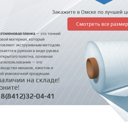
Закажите в Омске по лучшей це
Смотреть все разме
этиленовая пленка
— это тонкий
овой материал, который
товляют экструзивным методом.
скается в рулонах в виде рукава
открытого полотна, основная
а использования — это
зводство мешков, пакетов и
ой упаковочной продукции.
наличии на складе!
оните!
8(8412)32-04-41