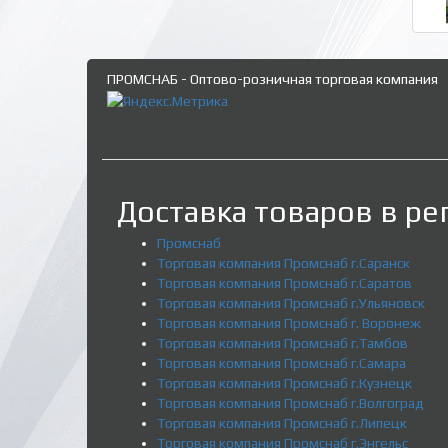
ПРОМСНАБ - Оптово-розничная торговая компания
Доставка товаров в ре
Промснаб
Торговая компания Промснаб г.Саранск
Торговая компания Промснаб г.Саратов
Торговая компания Промснаб г.Ульяновск
Торговая компания Промснаб г. Воронеж
Торговая компания Промснаб г.Тамбов
Торговая компания Промснаб г.Самара
Торговая компания Промснаб г.Кузнецк
Торговая компания Промснаб г.Волгоград
Торговая компания Промснаб г.Липецк
Торговая компания Промснаб г.Энгельс