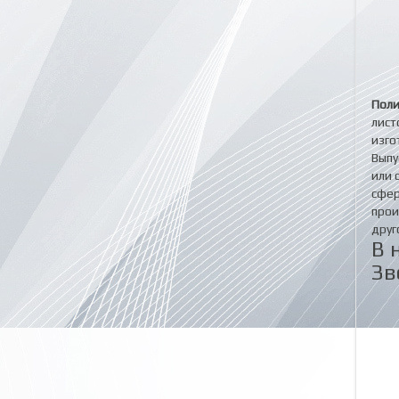
Поли
лист
изго
Выпу
или 
сфер
прои
друг
В 
Зв