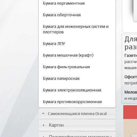
Бумага пергаментная
Бумага оберточная
Бумага для инженерных систем и
плоттеров
Для
Бумага ЛПУ
раз
Бумага мешочная (крафт)
Газет
рассч
Бумага фильтровальная
машин
Офсет
Бумага папиросная
потре
Бумага электроизоляционная
Мелов
и нед
Бумага противокоррозионная
Самоклеющаяся пленка Oracal
Картон
Полиграфические материалы