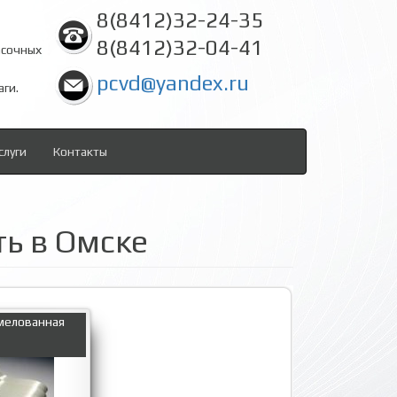
8(8412)32-24-35
8(8412)32-04-41
асочных
pcvd@yandex.ru
аги.
слуги
Контакты
ть в Омске
 мелованная