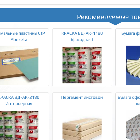
Рекомендуемые то
мальные пластины CtP
КРАСКА ВД-АК-1180
Бумага ф
Abezeta
(фасадная)
КРАСКА ВД-АК-2180
Пергамент листовой
Бумага офс
Интерьерная
,п