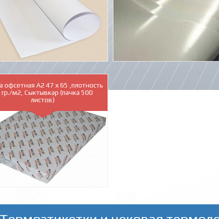
а офсетная А2 47 х 65 ,плотность
 гр./м2, Сыктывкар (пачка 500
листов)
Термоэтикетки и чековая термол