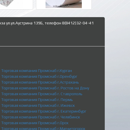
нза ул.ул.Аустрина 139Б, телефон 8(8412)32-04-41
Торговая компания Промснаб г.Курган
Торговая компания Промснаб г.Оренбург
Торговая компания Промснаб г.Астрахань
Торговая компания Промснаб г. Ростов на Дону
Торговая компания Промснаб г. Ставрополь
Торговая компания Промснаб г. Пермь
Торговая компания Промснаб г. Ижевск
Торговая компания Промснаб г. Екатеринбург
Торговая компания Промснаб г. Челябинск
Торговая компания Промснаб г.Орск
Торговая компания Промснаб г.Магнитогорск