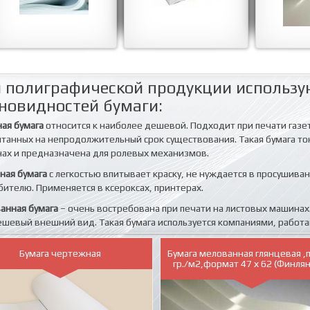
 полиграфической продукции использу
новидностей бумаги:
ная бумага
относится к наиболее дешевой. Подходит при печати газ
итанных на непродолжительный срок существования. Такая бумага тон
ах и предназначена для ролевых механизмов.
ная бумага
с легкостью впитывает краску, не нуждается в просушива
бителю. Применяется в ксероксах, принтерах.
анная бумага
– очень востребована при печати на листовых машинах.
ешевый внешний вид. Такая бумага используется компаниями, рабо
Бумага чертежная
Бумага мелованная глянцевая ,п
гр./м2,формат 47 х 62 (Финля