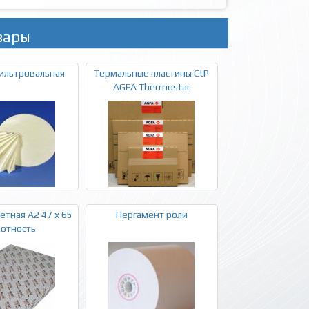
вары
ильтровальная
Термальные пластины CtP
AGFA Thermostar
етная А2 47 х 65
Пергамент роли
лотность