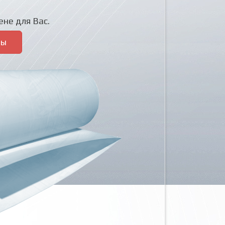
не для Вас.
ры