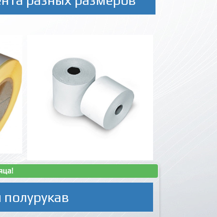
яца!
 полурукав