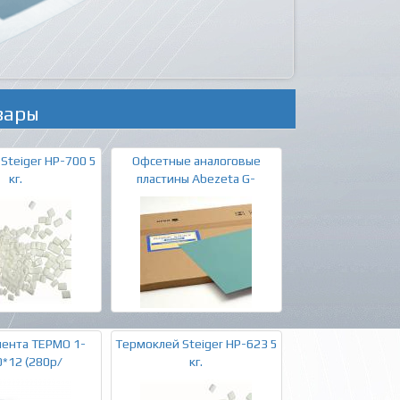
вары
Steiger HP-700 5
Офсетные аналоговые
кг.
пластины Abezeta G-
лента ТЕРМО 1-
Термоклей Steiger HP-623 5
*12 (280р/
кг.