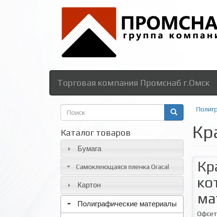
Торговая компания Промснаб г.Омск
Форма
Полиг
поиска
Кр
Поиск
Каталог товаров
Бумага
Кр
Самоклеющаяся пленка Oracal
ко
Картон
ма
Полиграфические материалы
Офсет