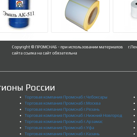
Copyright © ПРОМСНАБ - при использовании материалов
г.Пе
сайта ссылка на сайт обязательна
гионы России
Торговая компания Промснаб г.Чебоксары
Торговая компания Промснаб г.Москва
Торговая компания Промснаб г.Рязань
Торговая компания Промснаб г.Нижний Новгород
Торговая компания Промснаб г.Арзамас
Торговая компания Промснаб г.Уфа
Торговая компания Промснаб г.Казань