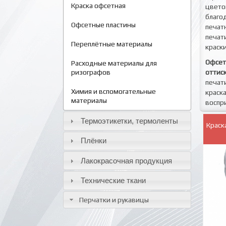
Краска офсетная
цвето
благо
Офсетные пластины
печат
печат
Переплётные материалы
краски
Офсет
Расходные материалы для
оттиск
ризографов
печат
Химия и вспомогательные
краск
материалы
воспр
Термоэтикетки, термоленты
Краск
Плёнки
Лакокрасочная продукция
Технические ткани
Перчатки и рукавицы