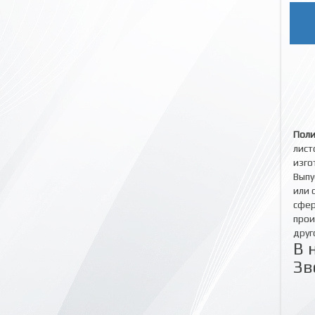
Поли
лист
изго
Выпу
или 
сфер
прои
друг
В 
Зв