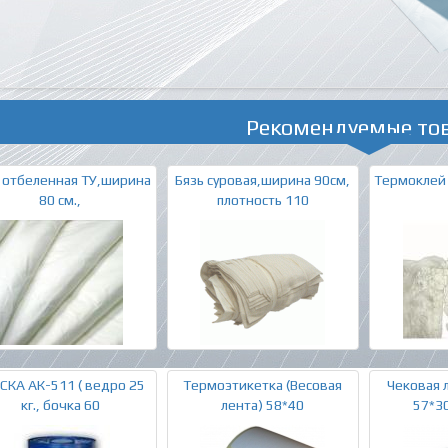
Рекомендуемые то
 отбеленная ТУ,ширина
Бязь суровая,ширина 90см,
Термоклей 
80 см.,
плотность 110
СКА АК-511 ( ведро 25
Термоэтикетка (Весовая
Чековая 
кг., бочка 60
лента) 58*40
57*30