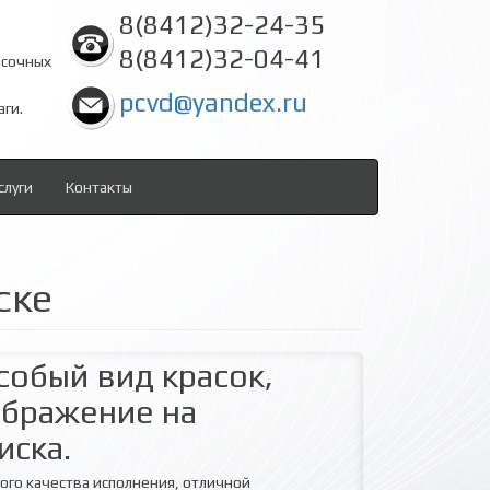
8(8412)32-24-35
8(8412)32-04-41
асочных
pcvd@yandex.ru
аги.
слуги
Контакты
ске
собый вид красок,
ображение на
иска.
ого качества исполнения, отличной