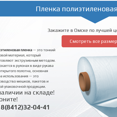
Пленка полиэтиленовая
Закажите в Омске по лучшей це
Смотреть все разме
этиленовая пленка
— это тонкий
овой материал, который
товляют экструзивным методом.
скается в рулонах в виде рукава
открытого полотна, основная
а использования — это
зводство мешков, пакетов и
ой упаковочной продукции.
наличии на складе!
оните!
8(8412)32-04-41