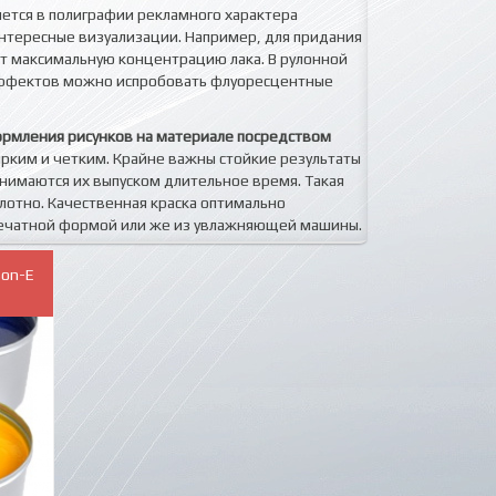
ется в полиграфии рекламного характера
тересные визуализации. Например, для придания
ит максимальную концентрацию лака. В рулонной
эффектов можно испробовать флуоресцентные
ормления рисунков на материале посредством
ярким и четким. Крайне важны стойкие результаты
нимаются их выпуском длительное время. Такая
олотно. Качественная краска оптимально
печатной формой или же из увлажняющей машины.
son-E