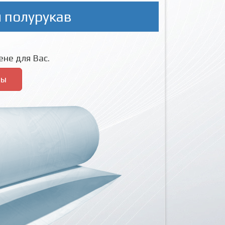
 полурукав
не для Вас.
ры