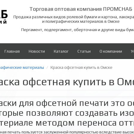
Торговая оптовая компания ПРОМСНАБ
Продажа различных видов ролевой бумаги и картона, лакокр
и полиграфических материалов в Омске
Пергамент, подпергамент, оберточная и другие виды бум
Главная
Новости
Каталог
Статьи
О компании
У
рафические материалы
Краска офсетная купить в Омске
аска офсетная купить в Ом
аски для офсетной печати это о
торые позволяют создавать из
териале методом переноса отт
ная печать пользуется заслуженной популярностью вследствие высок