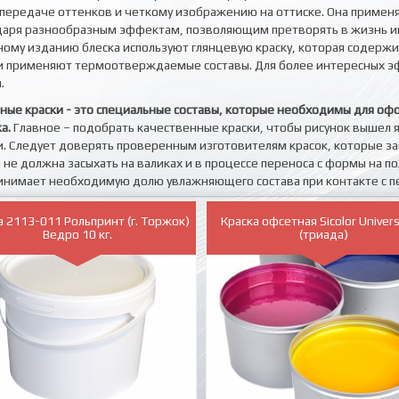
передаче оттенков и четкому изображению на оттиске. Она применя
даря разнообразным эффектам, позволяющим претворять в жизнь ин
ному изданию блеска используют глянцевую краску, которая содерж
и применяют термоотверждаемые составы. Для более интересных 
.
ные краски - это специальные составы, которые необходимы для оф
а.
Главное – подобрать качественные краски, чтобы рисунок вышел 
и. Следует доверять проверенным изготовителям красок, которые за
а не должна засыхать на валиках и в процессе переноса с формы на п
инимает необходимую долю увлажняющего состава при контакте с 
а 2113-011 Рольпринт (г. Торжок)
Краска офсетная Sicolor Univer
Ведро 10 кг.
(триада)