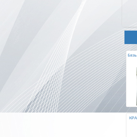
Бязь
КРА