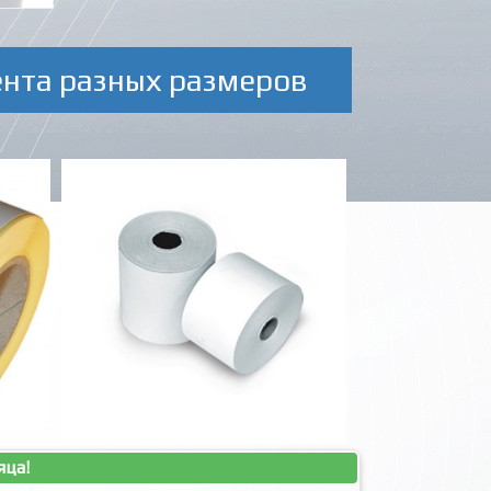
ента разных размеров
яца!