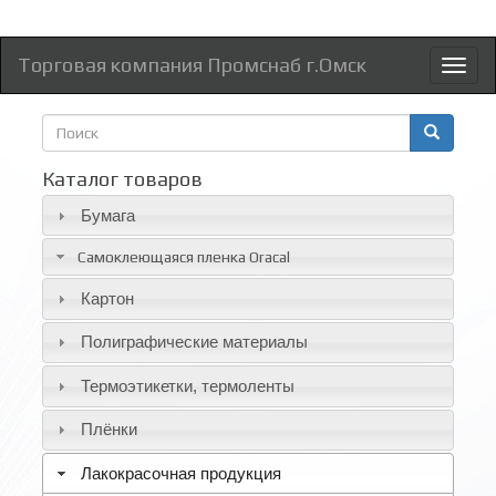
Торговая компания Промснаб г.Омск
Toggl
naviga
Форма
поиска
Поиск
Каталог товаров
Бумага
Самоклеющаяся пленка Oracal
Картон
Полиграфические материалы
Термоэтикетки, термоленты
Плёнки
Лакокрасочная продукция