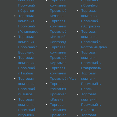
Промснаб
компания
г.Оренбург
г.Саратов
Промснаб
Торговая
Торговая
г.Рязань
компания
компания
Торговая
Промснаб
Промснаб
компания
г.Астрахань
г.Ульяновск
Промснаб
Торговая
Торговая
г.Нижний
компания
компания
Новгород
Промснаб г.
Промснаб г.
Торговая
Ростов на Дону
Воронеж
компания
Торговая
Торговая
Промснаб
компания
компания
г.Арзамас
Промснаб г.
Промснаб
Торговая
Ставрополь
г.Тамбов
компания
Торговая
Торговая
Промснаб г.Уфа
компания
компания
Торговая
Промснаб г.
Промснаб
компания
Пермь
г.Самара
Промснаб
Торговая
Торговая
г.Казань
компания
компания
Торговая
Промснаб г.
Промснаб
компания
Ижевск
г.Кузнецк
Промснаб
Торговая