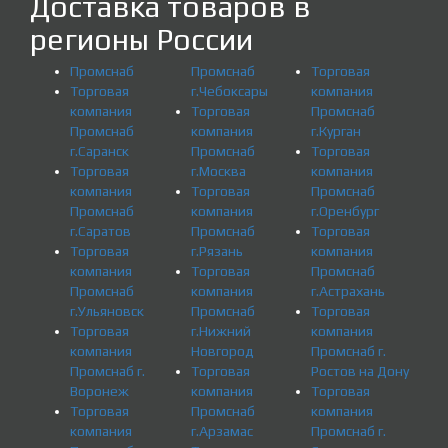
Доставка товаров в
регионы России
Промснаб
Промснаб
Торговая
Торговая
г.Чебоксары
компания
компания
Торговая
Промснаб
Промснаб
компания
г.Курган
г.Саранск
Промснаб
Торговая
Торговая
г.Москва
компания
компания
Торговая
Промснаб
Промснаб
компания
г.Оренбург
г.Саратов
Промснаб
Торговая
Торговая
г.Рязань
компания
компания
Торговая
Промснаб
Промснаб
компания
г.Астрахань
г.Ульяновск
Промснаб
Торговая
Торговая
г.Нижний
компания
компания
Новгород
Промснаб г.
Промснаб г.
Торговая
Ростов на Дону
Воронеж
компания
Торговая
Торговая
Промснаб
компания
компания
г.Арзамас
Промснаб г.