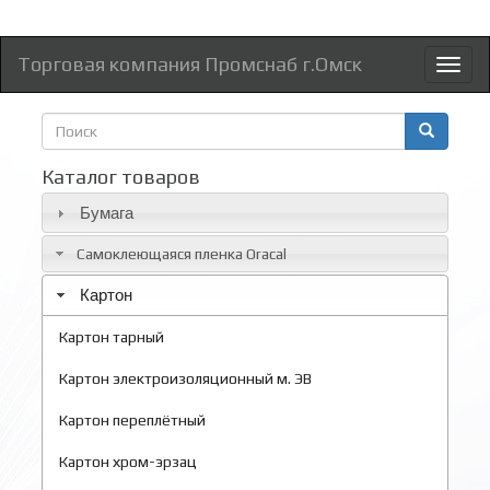
Торговая компания Промснаб г.Омск
Toggl
naviga
Форма
поиска
Поиск
Каталог товаров
Бумага
Самоклеющаяся пленка Oracal
Картон
Картон тарный
Картон электроизоляционный м. ЭВ
Картон переплётный
Картон хром-эрзац