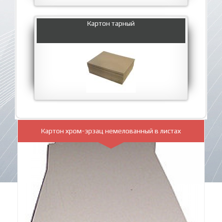
Картон тарный
Картон хром-эрзац немелованный в листах