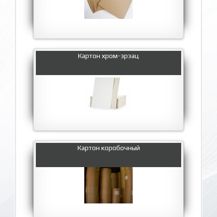
Картон хром-эрзац
Картон коробочный