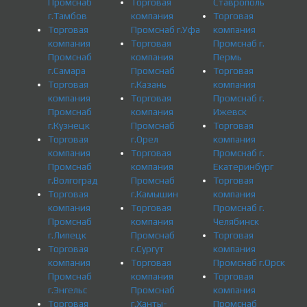
Промснаб
Торговая
Ставрополь
г.Тамбов
компания
Торговая
Торговая
Промснаб г.Уфа
компания
компания
Торговая
Промснаб г.
Промснаб
компания
Пермь
г.Самара
Промснаб
Торговая
Торговая
г.Казань
компания
компания
Торговая
Промснаб г.
Промснаб
компания
Ижевск
г.Кузнецк
Промснаб
Торговая
Торговая
г.Орел
компания
компания
Торговая
Промснаб г.
Промснаб
компания
Екатеринбург
г.Волгоград
Промснаб
Торговая
Торговая
г.Камышин
компания
компания
Торговая
Промснаб г.
Промснаб
компания
Челябинск
г.Липецк
Промснаб
Торговая
Торговая
г.Сургут
компания
компания
Торговая
Промснаб г.Орск
Промснаб
компания
Торговая
г.Энгельс
Промснаб
компания
Торговая
г.Ханты-
Промснаб