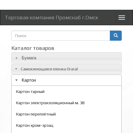
Торговая компания Промснаб г.Омск
Toggl
naviga
Форма
поиска
Поиск
Каталог товаров
Бумага
Самоклеющаяся пленка Oracal
Картон
Картон тарный
Картон электроизоляционный м. ЭВ
Картон переплётный
Картон хром-эрзац