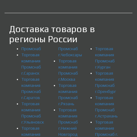
Доставка товаров в
регионы России
Промснаб
Промснаб
Торговая
Торговая
г.Чебоксары
компания
компания
Торговая
Промснаб
Промснаб
компания
г.Курган
г.Саранск
Промснаб
Торговая
Торговая
г.Москва
компания
компания
Торговая
Промснаб
Промснаб
компания
г.Оренбург
г.Саратов
Промснаб
Торговая
Торговая
г.Рязань
компания
компания
Торговая
Промснаб
Промснаб
компания
г.Астрахань
г.Ульяновск
Промснаб
Торговая
Торговая
г.Нижний
компания
компания
Новгород
Промснаб г.