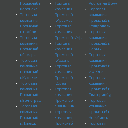
Промснаб г.
Торговая
Ростов на Дону
Воронеж
компания
Торговая
Торговая
Промснаб
компания
компания
г.Арзамас
Промснаб г.
Промснаб
Торговая
Ставрополь
г.Тамбов
компания
Торговая
Торговая
Промснаб г.Уфа
компания
компания
Торговая
Промснаб г.
Промснаб
компания
Пермь
г.Самара
Промснаб
Торговая
Торговая
г.Казань
компания
компания
Торговая
Промснаб г.
Промснаб
компания
Ижевск
г.Кузнецк
Промснаб
Торговая
Торговая
г.Орел
компания
компания
Торговая
Промснаб г.
Промснаб
компания
Екатеринбург
г.Волгоград
Промснаб
Торговая
Торговая
г.Камышин
компания
компания
Торговая
Промснаб г.
Промснаб
компания
Челябинск
г.Липецк
Промснаб
Торговая