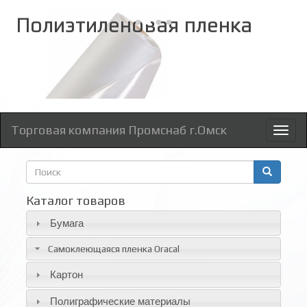
Полиэтиленовая пленка
В наличии на складе
80,120,200 мк
Торговая компания Промснаб г.Омск
Toggl
naviga
Форма
поиска
Поиск
Каталог товаров
Бумага
Самоклеющаяся пленка Oracal
Картон
Полиграфические материалы