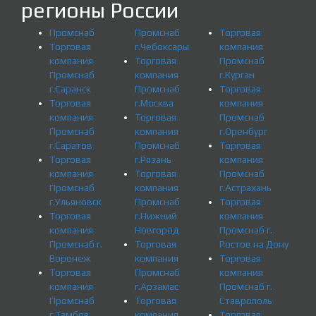
регионы России
Промснаб
Промснаб
Торговая
Торговая
г.Чебоксары
компания
компания
Торговая
Промснаб
Промснаб
компания
г.Курган
г.Саранск
Промснаб
Торговая
Торговая
г.Москва
компания
компания
Торговая
Промснаб
Промснаб
компания
г.Оренбург
г.Саратов
Промснаб
Торговая
Торговая
г.Рязань
компания
компания
Торговая
Промснаб
Промснаб
компания
г.Астрахань
г.Ульяновск
Промснаб
Торговая
Торговая
г.Нижний
компания
компания
Новгород
Промснаб г.
Промснаб г.
Торговая
Ростов на Дону
Воронеж
компания
Торговая
Торговая
Промснаб
компания
компания
г.Арзамас
Промснаб г.
Промснаб
Торговая
Ставрополь
г.Тамбов
компания
Торговая