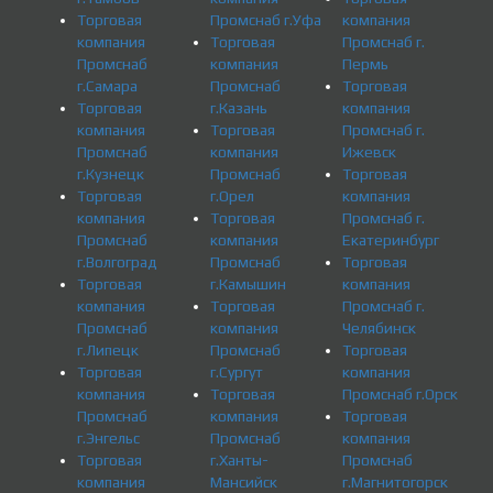
Торговая
Промснаб г.Уфа
компания
компания
Торговая
Промснаб г.
Промснаб
компания
Пермь
г.Самара
Промснаб
Торговая
Торговая
г.Казань
компания
компания
Торговая
Промснаб г.
Промснаб
компания
Ижевск
г.Кузнецк
Промснаб
Торговая
Торговая
г.Орел
компания
компания
Торговая
Промснаб г.
Промснаб
компания
Екатеринбург
г.Волгоград
Промснаб
Торговая
Торговая
г.Камышин
компания
компания
Торговая
Промснаб г.
Промснаб
компания
Челябинск
г.Липецк
Промснаб
Торговая
Торговая
г.Сургут
компания
компания
Торговая
Промснаб г.Орск
Промснаб
компания
Торговая
г.Энгельс
Промснаб
компания
Торговая
г.Ханты-
Промснаб
компания
Мансийск
г.Магнитогорск